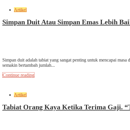
Artikel
Simpan Duit Atau Simpan Emas Lebih Bai
November 12, 2025
by
ekrammarfuadi
3 min read
Add Comment
Simpan duit adalah tabiat yang sangat penting untuk mencapai masa d
semakin bertambah jumlah...
Continue reading
Artikel
Tabiat Orang Kaya Ketika Terima Gaji. “
January 30, 2024
by
ekrammarfuadi
4 min read