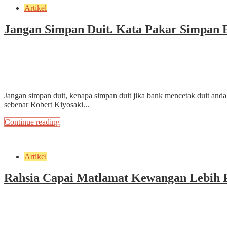
Artikel
Jangan Simpan Duit. Kata Pakar Simpan
June 28, 2022
by
ekrammarfuadi
3 min read
1 Comment
Jangan simpan duit, kenapa simpan duit jika bank mencetak duit and
sebenar Robert Kiyosaki...
Continue reading
Artikel
Rahsia Capai Matlamat Kewangan Lebih 
June 7, 2022
by
ekrammarfuadi
2 min read
1 Comment