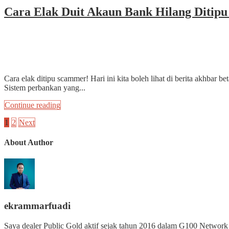
Cara Elak Duit Akaun Bank Hilang Ditip
April 12, 2022
by
ekrammarfuadi
3 min read
1 Comment
Cara elak ditipu scammer! Hari ini kita boleh lihat di berita akhbar
Sistem perbankan yang...
Continue reading
1
2
Next
About Author
ekrammarfuadi
Saya dealer Public Gold aktif sejak tahun 2016 dalam G100 Network 