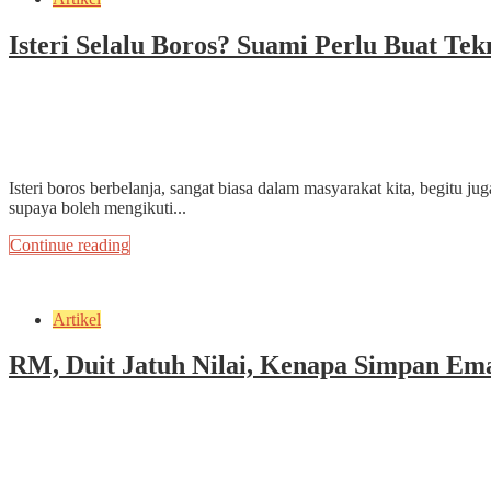
Isteri Selalu Boros? Suami Perlu Buat Tekn
May 24, 2022
by
ekrammarfuadi
3 min read
Add Comment
Isteri boros berbelanja, sangat biasa dalam masyarakat kita, begitu
supaya boleh mengikuti...
Continue reading
Artikel
RM, Duit Jatuh Nilai, Kenapa Simpan Em
May 17, 2022
by
ekrammarfuadi
3 min read
1 Comment