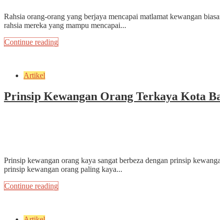
Rahsia orang-orang yang berjaya mencapai matlamat kewangan biasan
rahsia mereka yang mampu mencapai...
Continue reading
Artikel
Prinsip Kewangan Orang Terkaya Kota B
May 31, 2022
by
ekrammarfuadi
3 min read
Add Comment
Prinsip kewangan orang kaya sangat berbeza dengan prinsip kewangan
prinsip kewangan orang paling kaya...
Continue reading
Artikel