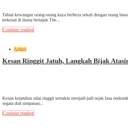
Add Comment
Tabiat kewangan orang-orang kaya berbeza sekali dengan orang bia
terkenal di dunia bertajuk The...
Continue reading
Artikel
Kesan Ringgit Jatuh, Langkah Bijak Atasi
September 27, 2022
by
ekrammarfuadi
3 min read
Add Comment
Kesan kejatuhan nilai ringgit semakin menjadi-jadi sejak fasa endemi
segala duit simpanan...
Continue reading