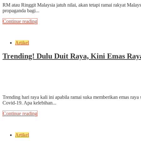
RM atau Ringgit Malaysia jatuh nilai, akan tetapi ramai rakyat Mal
propaganda bagi...
Continue reading
Artikel
Trending! Dulu Duit Raya, Kini Emas Ray
May 3, 2022
by
ekrammarfuadi
3 min read
Add Comment
Trending hari raya kali ini apabila ramai suka memberikan emas raya
Covid-19. Apa kelebihan...
Continue reading
Artikel