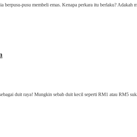
aysia berpusu-pusu membeli emas. Kenapa perkara itu berlaku? Adakah m
a
 sebagai duit raya! Mungkin sebab duit kecil seperti RM1 atau RM5 su