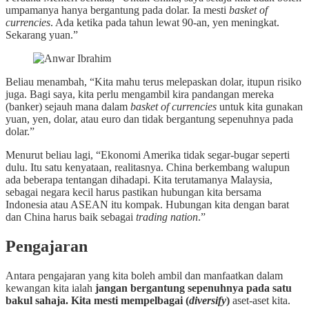
umpamanya hanya bergantung pada dolar. Ia mesti
basket of
currencies
. Ada ketika pada tahun lewat 90-an, yen meningkat.
Sekarang yuan.”
Beliau menambah, “Kita mahu terus melepaskan dolar, itupun risiko
juga. Bagi saya, kita perlu mengambil kira pandangan mereka
(banker) sejauh mana dalam
basket of currencies
untuk kita gunakan
yuan, yen, dolar, atau euro dan tidak bergantung sepenuhnya pada
dolar.”
Menurut beliau lagi, “Ekonomi Amerika tidak segar-bugar seperti
dulu. Itu satu kenyataan, realitasnya. China berkembang walupun
ada beberapa tentangan dihadapi. Kita terutamanya Malaysia,
sebagai negara kecil harus pastikan hubungan kita bersama
Indonesia atau ASEAN itu kompak. Hubungan kita dengan barat
dan China harus baik sebagai
trading nation
.”
Pengajaran
Antara pengajaran yang kita boleh ambil dan manfaatkan dalam
kewangan kita ialah
jangan bergantung sepenuhnya pada satu
bakul sahaja. Kita mesti mempelbagai (
diversify
)
aset-aset kita.