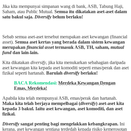
Jika kita mempunyai simpanan wang di bank, ASB, Tabung Haji,
Saham, atau Public Mutual.
Semua itu dikatakan aset-aset dalam
satu bakul saja.
Diversify
belum berlaku!
Sebab semua aset-aset tersebut merupakan aset kewangan (financial
asset).
Semua aset kertas yang berada dalam sistem kewangan
merupakan
financial asset
termasuk ASB, TH, saham,
mutual
fund
dan lain-lain.
Kita dikatakan
diversify
, jika kita menukarkan sebahagian daripada
aset kewangan kita kepada aset komoditi seperti emas/perak dan aset
fizikal seperti hartanah.
Barulah
diversify
berlaku!
BACA Rekomendasi:
Merdeka Kewangan Dengan
Emas, Merdeka!
Apabila kita telah mempunyai ASB, emas/perak dan hartanah.
Maka kita telah berjaya mempelbagai (
diversify
) aset-aset kita
kepada 3 bakul. Iaitu aset kewangan, aset komoditi, dan aset
fizikal.
Diversify
sangat penting bagi mengelakkan kebangkrapan.
Ini
kerana, aset kewangan sentiasa terdedah kepada risiko kemerosotan