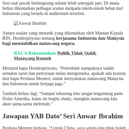
Sesi soal jawab berlangsung sekitar lebih setengah jam. Di mana
beliau dilontarkan pelbagai soalan daripada tokoh-tokoh hebat dari
Indonesia yang berada di auditorium tersebut.
Antara soalan yang menarik yang dilontarkan oleh Mantan Kepala
BIN, Hendropriyono tentang
kerjasama Indonesia dan Malaysia
bagi menstabilkan matawang negara.
BACA Rekomendasi:
Politik Tidak Stabil,
Matawang Runtuh
Menurut bapa Hendropriyono, “Petrodolar nampaknya sudah
semakin surut dan petroyuan mulai mengemuka, apakah ada konsep
dari bapa Perdana Menteri, untuk menyatukan matawang Malaysia
dan Indonesia untuk berjaga-jaga.”
Tambah beliau lagi, “Sampai sekarang kita sangat tergantung pada
Dolar Amerika, kalau ini begitu
shaky
, mungkin matawang kita
akan sama-sama melemah.”
Jawapan YAB Dato’ Seri Anwar Ibrahim
Perdana Menteri berkata, “Untuk China, saya setuju kita tidak boleh