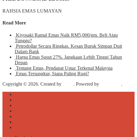
RAHSIA EMAS LUMAYAN
Read More
Kiyosaki Ramal Emas Naik RM5,000/gm. Beli Atau
Tunggu?
Petrodollar Secara Ringkas. Kesan Buruk Simpan Duit
Dalam Bank
Harga Emas Susut 27%. Jangkaan Lebih Tinggi Tahun
Depan
Tentang Emas, Pendapat Ustaz Terkenal Malaysia
Emas Tersungkur, Siapa Paling Rugi?
Copyright © 2026. Created by
Meks
. Powered by
WordPress
.
Home
Tentang Saya
Hubungi
Public Gold
Artikel
FREE DOWNLOAD EBOOK
Testimoni, Q&A, Daftar Percuma