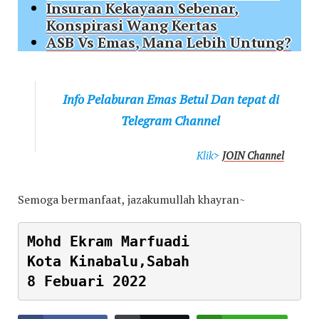
Insuran Kekayaan Sebenar,
Konspirasi Wang Kertas
ASB Vs Emas, Mana Lebih Untung?
Info Pelaburan Emas Betul Dan tepat di
Telegram Channel
Klik>
JOIN Channel
Semoga bermanfaat, jazakumullah khayran~
Mohd Ekram Marfuadi

Kota Kinabalu,Sabah

8 Febuari 2022