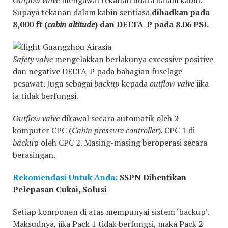
Outflow valve
mengawal tekanan udara dalam kabin.
Supaya tekanan dalam kabin sentiasa
dihadkan pada
8,000 ft (
cabin altitude
) dan DELTA-P pada 8.06 PSI.
Safety valve
mengelakkan berlakunya excessive positive
dan negative DELTA-P pada bahagian fuselage
pesawat. Juga sebagai
backup
kepada
outflow valve
jika
ia tidak berfungsi.
Outflow valve
dikawal secara automatik oleh 2
komputer CPC (
Cabin pressure controller
). CPC 1 di
backu
p oleh CPC 2. Masing-masing beroperasi secara
berasingan.
Rekomendasi Untuk Anda:
SSPN Dihentikan
Pelepasan Cukai, Solusi
Setiap komponen di atas mempunyai sistem ‘backup’.
Maksudnya, jika Pack 1 tidak berfungsi, maka Pack 2