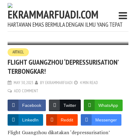
HARTAWAN EMAS BERMULA DENGAN ILMU YANG TEPAT
ARTIKEL
FLIGHT GUANGZHOU ‘DEPRESSURISATION’
TERBONGKAR!
MAY 30, 2023
BY
EKRAMMARFUADI
4 MIN READ
ADD COMMENT
Facebook
Twitter
WhatsApp
LinkedIn
Reddit
Messenger
Flight Guangzhou dikatakan ‘depressurisation’