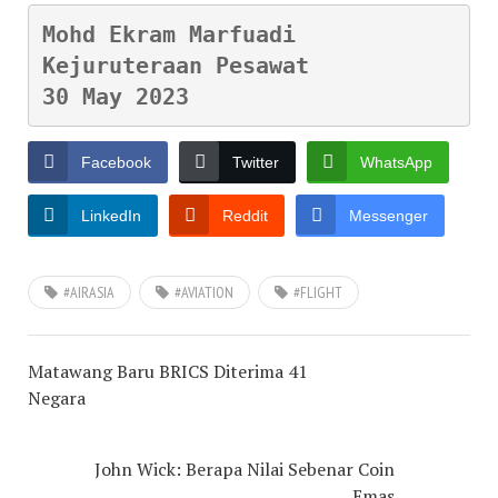
Mohd Ekram Marfuadi

Kejuruteraan Pesawat

30 May 2023
Facebook
Twitter
WhatsApp
LinkedIn
Reddit
Messenger
#AIRASIA
#AVIATION
#FLIGHT
Matawang Baru BRICS Diterima 41
Negara
John Wick: Berapa Nilai Sebenar Coin
Emas