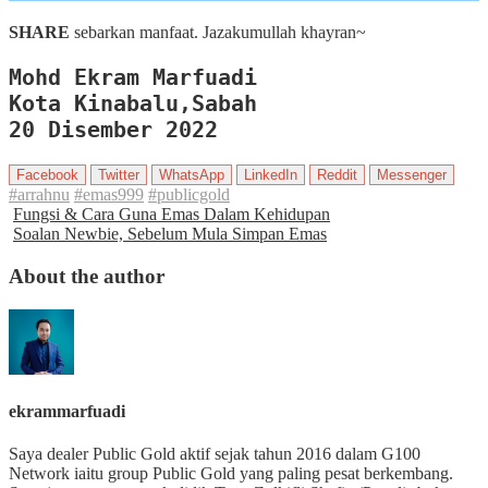
SHARE
sebarkan manfaat. Jazakumullah khayran~
Mohd Ekram Marfuadi

Kota Kinabalu,Sabah

20 Disember 2022
Facebook
Twitter
WhatsApp
LinkedIn
Reddit
Messenger
#arrahnu
#emas999
#publicgold
Fungsi & Cara Guna Emas Dalam Kehidupan
Soalan Newbie, Sebelum Mula Simpan Emas
About the author
ekrammarfuadi
Saya dealer Public Gold aktif sejak tahun 2016 dalam G100
Network iaitu group Public Gold yang paling pesat berkembang.