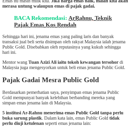
Emas itu masih milik kita.
Jika harga emas naik, malah kita akan
merasa untung walaupun emas di pajak gadai.
BACA Rekomendasi:
ArRahnu, Teknik
Pajak Emas Kos Rendah
Sehingga hari ini, jenama emas yang paling laris dan banyak
transaksi jual beli serta disimpan oleh rakyat Malaysia ialah jenama
Public Gold. Disebabkan oleh reputasinya yang kukuh sehingga
hari ini.
Mentor wang
Tuan Azizi Ali iaitu tokoh kewangan tersohor
di
Malaysia juga mengesyorkan untuk beli emas jenama Public Gold.
Pajak Gadai Mesra Public Gold
Berdasarkan pemerhatian saya, penyimpan emas jenama Public
Gold mempunyai banyak kelebihan berbanding mereka yang
simpan emas jenama lain di Malaysia.
5 institusi Ar-Rahnu menerima emas Public Gold tanpa perlu
buka sarung plastik
. Dalam kata lain, emas Public Gold
tidak
perlu diuji ketulenan
seperti emas jenama lain: