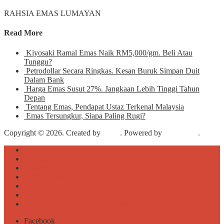
RAHSIA EMAS LUMAYAN
Read More
Kiyosaki Ramal Emas Naik RM5,000/gm. Beli Atau
Tunggu?
Petrodollar Secara Ringkas. Kesan Buruk Simpan Duit
Dalam Bank
Harga Emas Susut 27%. Jangkaan Lebih Tinggi Tahun
Depan
Tentang Emas, Pendapat Ustaz Terkenal Malaysia
Emas Tersungkur, Siapa Paling Rugi?
Copyright © 2026. Created by
Meks
. Powered by
WordPress
.
Home
Tentang Saya
Hubungi
Public Gold
Artikel
FREE DOWNLOAD EBOOK
Testimoni, Q&A, Daftar Percuma
Facebook