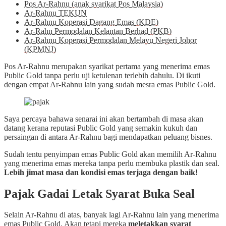
Pos Ar-Rahnu (anak syarikat Pos Malaysia)
Ar-Rahnu TEKUN
Ar-Rahnu Koperasi Dagang Emas (KDE)
Ar-Rahn Permodalan Kelantan Berhad (PKB)
Ar-Rahnu Koperasi Permodalan Melayu Negeri Johor
(KPMNJ)
Pos Ar-Rahnu merupakan syarikat pertama yang menerima emas
Public Gold tanpa perlu uji ketulenan terlebih dahulu. Di ikuti
dengan empat Ar-Rahnu lain yang sudah mesra emas Public Gold.
Saya percaya bahawa senarai ini akan bertambah di masa akan
datang kerana reputasi Public Gold yang semakin kukuh dan
persaingan di antara Ar-Rahnu bagi mendapatkan peluang bisnes.
Sudah tentu penyimpan emas Public Gold akan memilih Ar-Rahnu
yang menerima emas mereka tanpa perlu membuka plastik dan seal.
Lebih jimat masa dan kondisi emas terjaga dengan baik!
Pajak Gadai Letak Syarat Buka Seal
Selain Ar-Rahnu di atas, banyak lagi Ar-Rahnu lain yang menerima
emas Public Gold. Akan tetapi mereka
meletakkan syarat