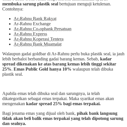
membuka sarung plastik seal
bertujuan menguji ketulenan.
Contohnya:
Ar-Rahnu Bank Rakyat
Ar-Rahnu Exchange
Ar-Rahnu Co-opbank Persatuan
Ar-Rahnu Express
Ar-Rahnu Koperasi Tentera
Ar-Rahnu Bank Muamalat
Walaupun gadai goldbar di Ar-Rahnu perlu buka plastik seal, ia jauh
lebih berbaloi berbanding gadai barang kemas. Sebab,
kadar
spread dikenakan ke atas barang kemas lebih tinggi sekitar
25%
.
Emas
Public Gold hanya 10%
walaupun telah dibuka
plastik seal.
Apabila emas telah dibuka seal dan sarungnya, ia telah
dikategorikan sebagai emas terpakai. Maka syarikat emas akan
mengenakan
kadar spread 25% bagi emas terpakai.
Bagi jenama emas yang dijual oleh bank,
pihak bank langsung
tidak akan beli balik emas terpakai yang telah dipotong sarung
dan sealnya.