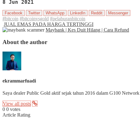
8 Jun 2021
Facebook
Twitter
WhatsApp
LinkedIn
Reddit
Messenger
#bitcoin
#bitcoinvsgold
#pelaburanbitcoin
JUAL EMAS PADA HARGA TERTINGGI
Maybank | Kes Duit Hilang | Cara Refund
About the author
ekrammarfuadi
Saya dealer Public Gold aktif sejak tahun 2016 dalam G100 Network 
View all posts
0
0
votes
Article Rating