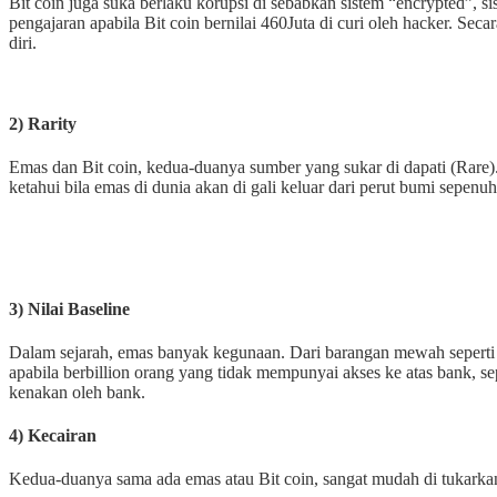
Bit coin juga suka berlaku korupsi di sebabkan sistem “encrypted”, s
pengajaran apabila Bit coin bernilai 460Juta di curi oleh hacker. Se
diri.
2) Rarity
Emas dan Bit coin, kedua-duanya sumber yang sukar di dapati (Rare).
ketahui bila emas di dunia akan di gali keluar dari perut bumi sepenu
3) Nilai Baseline
Dalam sejarah, emas banyak kegunaan. Dari barangan mewah seperti ba
apabila berbillion orang yang tidak mempunyai akses ke atas bank, sepe
kenakan oleh bank.
4) Kecairan
Kedua-duanya sama ada emas atau Bit coin, sangat mudah di tukarkan