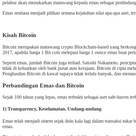
pelabur akan menukarkan matawang kepada emas sebagai penlindung n
Emas sentiasa menjadi pilihan semasa kejatuhan nilai apa-apa aset, t
Kisah Bitcoin
Bitcoin merupakan matawang crypto Blockchain-based yang berkongsi ci
2017, apabila harga 1 Bit coin melepasi harga 1 ounce emas buat pert
Seperti emas, jumlah Bitcoin juga terhad. Satoshi Nakamoto, pencipta
tidak di keluarkan oleh bank pusat atau kerajaan. Bitcoin di cipta me
Penghasilan Bitcoin di kawal supaya tidak terlalu banyak, dan memast
Perbandingan Emas dan Bitcoin
Sejak 100 tahun yang lepas, emas terbukti sebagai aset safe-haven t
1) Transparency, Keselamatan, Undang-undang
Emas telah menjadi sistem sejak dulu kala lagi dalam transaksi tukar b
emas.