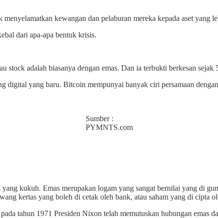
k menyelamatkan kewangan dan pelaburan mereka kepada aset yang lebi
bal dari apa-apa bentuk krisis.
tau stock adalah biasanya dengan emas. Dan ia terbukti berkesan sejak 
ng digital yang baru. Bitcoin mempunyai banyak ciri persamaan dengan
Sumber :
PYMNTS.com
 yang kukuh. Emas merupakan logam yang sangat bernilai yang di gunak
 wang kertas yang boleh di cetak oleh bank, atau saham yang di cipta ol
, pada tahun 1971 Presiden Nixon telah memutuskan hubungan emas dan U