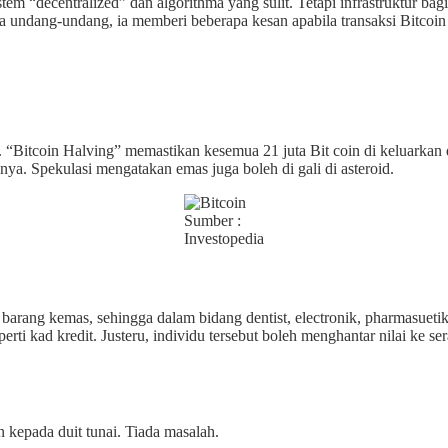
istem “decentralized” dan algorithma yang sulit. Tetapi infrastruktur b
cara undang-undang, ia memberi beberapa kesan apabila transaksi Bitco
 “Bitcoin Halving” memastikan kesemua 21 juta Bit coin di keluarkan d
hnya. Spekulasi mengatakan emas juga boleh di gali di asteroid.
Sumber :
Investopedia
rang kemas, sehingga dalam bidang dentist, electronik, pharmasuetika
rti kad kredit. Justeru, individu tersebut boleh menghantar nilai ke se
 kepada duit tunai. Tiada masalah.