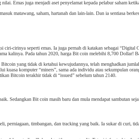
ilai. Emas juga menjadi aset penyelamat kepada pelabur saham ketika
ermasuk matawang, saham, hartanah dan lain-lain. Dan ia sentiasa berke
ri-cirinya seperti emas. Ia juga pernah di katakan sebagai “Digital Go
ama kalinya. Pada tahun 2020, harga Bit coin melebihi 8,700 Dollar! Ba
 Bitcoin yang tidak di ketahui kewujudannya, telah menghadkan jumlah 
lalui kuasa komputer “miners”, sama ada individu atau sekumpulan orang
ikan Bitcoin terakhir tidak di “issued” sebelum tahun 2140.
erbaik. Sedangkan Bit coin masih baru dan mula mendapat sambutan seja
eli, perniagaan, timbangan, dan tracking yang baik. Ia sukar di curi, ti