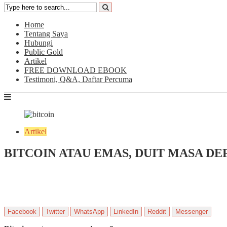
Home
Tentang Saya
Hubungi
Public Gold
Artikel
FREE DOWNLOAD EBOOK
Testimoni, Q&A, Daftar Percuma
Artikel
BITCOIN ATAU EMAS, DUIT MASA DE
June 8, 2021
by
ekrammarfuadi
4 min read
1 Comment
Facebook
Twitter
WhatsApp
LinkedIn
Reddit
Messenger