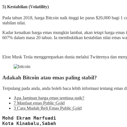
5) Kestabilan (Volatility)
Pada tahun 2018, harga Bitcoin naik tinggi ke paras $20,000 bagi 1 
stabilan nilai.
Kadar kenaikan harga emas mungkin lambat, akan tetapi harga emas 
607% dalam masa 20 tahun. Ia membuktikan kestabilan nilai emas w
Elon Musk Tesla menggemparkan dunia melalui Twitternya dan men
Adakah Bitcoin atau emas paling stabil?
Terpulang pada anda, anda boleh baca lebih informasi tentang emas di
Apa Jaminan harga emas sentiasa naik?
7 Manfaat emas Public Gold
3 Cara Mudah Beli Emas Public Gold
Mohd Ekram Marfuadi

Kota Kinabalu,Sabah
