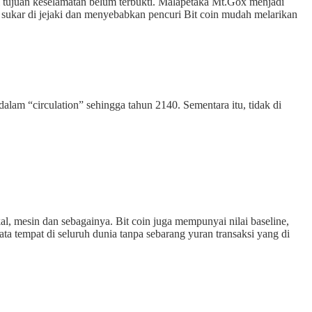
agi tujuan keselamatan belum terbukti. Malapetaka Mt.Gox menjadi
in sukar di jejaki dan menyebabkan pencuri Bit coin mudah melarikan
alam “circulation” sehingga tahun 2140. Sementara itu, tidak di
l, mesin dan sebagainya. Bit coin juga mempunyai nilai baseline,
rata tempat di seluruh dunia tanpa sebarang yuran transaksi yang di