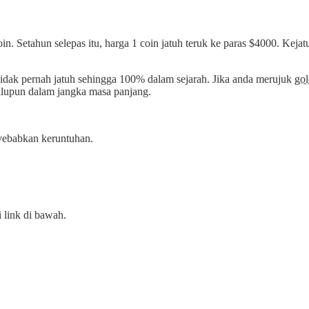
coin. Setahun selepas itu, harga 1 coin jatuh teruk ke paras $4000. K
tidak pernah jatuh sehingga 100% dalam sejarah. Jika anda merujuk
gol
alupun dalam jangka masa panjang.
yebabkan keruntuhan.
 link di bawah.