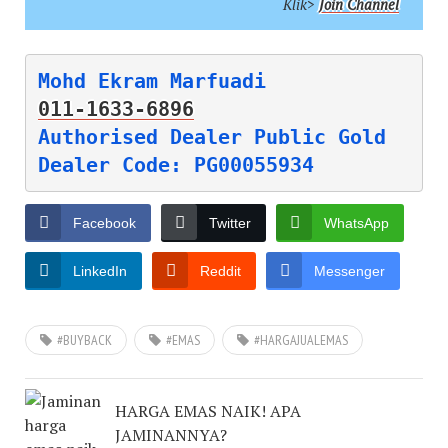
Klik>
Join Channel
011-1633-6896
Authorised Dealer Public Gold

Dealer Code: PG00055934
Facebook
Twitter
WhatsApp
LinkedIn
Reddit
Messenger
#BUYBACK
#EMAS
#HARGAJUALEMAS
HARGA EMAS NAIK! APA
JAMINANNYA?