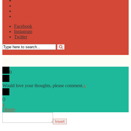
Public Gold
Artikel
FREE DOWNLOAD EBOOK
Testimoni, Q&A, Daftar Percuma
Facebook
Instagram
Twitter
0
Would love your thoughts, please comment.
x
(
)
x
|
Reply
Insert