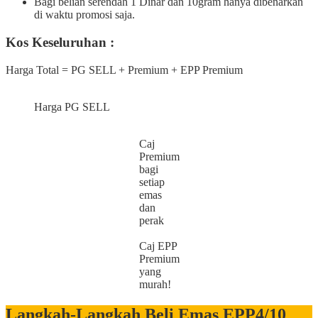
Bagi belian serendah 1 Dinar dan 10gram hanya dibenarkan
di waktu promosi saja.
Kos Keseluruhan :
Harga Total = PG SELL + Premium + EPP Premium
Harga PG SELL
Caj
Premium
bagi
setiap
emas
dan
perak
Caj EPP
Premium
yang
murah!
Langkah-Langkah Beli Emas EPP4/10