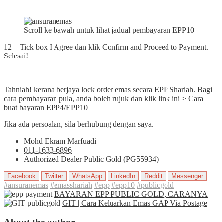
Scroll ke bawah untuk lihat jadual pembayaran EPP10
12 – Tick box I Agree dan klik Confirm and Proceed to Payment.
Selesai!
Tahniah! kerana berjaya lock order emas secara EPP Shariah. Bagi
cara pembayaran pula, anda boleh rujuk dan klik link ini >
Cara
buat bayaran EPP4/EPP10
Jika ada persoalan, sila berhubung dengan saya.
Mohd Ekram Marfuadi
011-1633-6896
Authorized Dealer Public Gold (PG55934)
Facebook
Twitter
WhatsApp
LinkedIn
Reddit
Messenger
#ansuranemas
#emasshariah
#epp
#epp10
#publicgold
BAYARAN EPP PUBLIC GOLD, CARANYA
GIT | Cara Keluarkan Emas GAP Via Postage
About the author