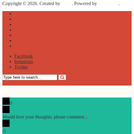
Copyright © 2026. Created by
Meks
. Powered by
WordPress
.
Home
Tentang Saya
Hubungi
Public Gold
Artikel
FREE DOWNLOAD EBOOK
Testimoni, Q&A, Daftar Percuma
Facebook
Instagram
Twitter
0
Would love your thoughts, please comment.
x
(
)