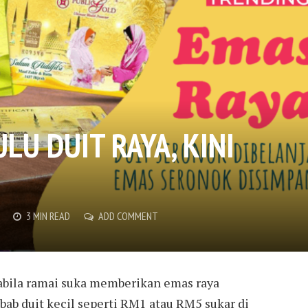
LU DUIT RAYA, KINI
3 MIN READ
ADD COMMENT
apabila ramai suka memberikan emas raya
bab duit kecil seperti RM1 atau RM5 sukar di