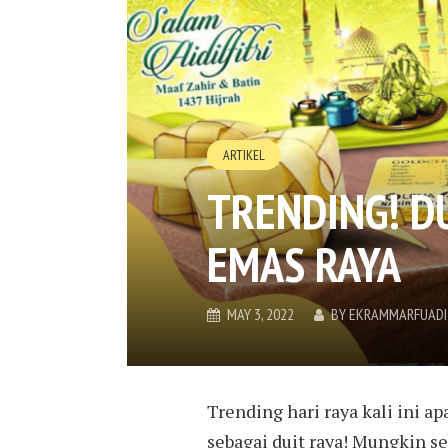
ARTIKEL
TRENDING! DU
EMAS RAYA
MAY 3, 2022
BY
EKRAMMARFUADI
Trending hari raya kali ini 
sebagai duit raya! Mungkin se