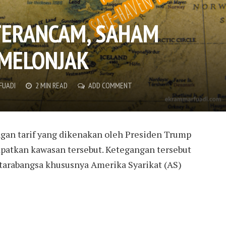
TERANCAM, SAHAM
 MELONJAK
FUADI
2 MIN READ
ADD COMMENT
gan tarif yang dikenakan oleh Presiden Trump
atkan kawasan tersebut. Ketegangan tersebut
tarabangsa khususnya Amerika Syarikat (AS)
S FIZIKAL, YANG