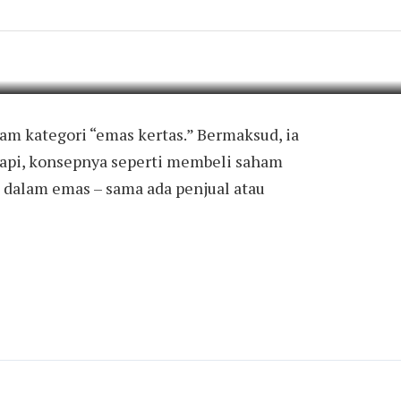
OI?
FUADI
3 MIN READ
ADD COMMENT
m kategori “emas kertas.” Bermaksud, ia
tapi, konsepnya seperti membeli saham
t dalam emas – sama ada penjual atau