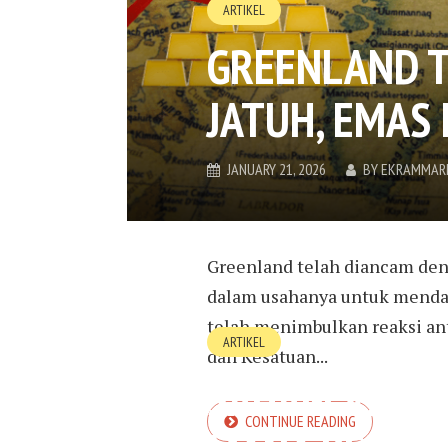
ARTIKEL
GREENLAND 
JATUH, EMAS
JANUARY 21, 2026
BY
EKRAMMAR
Greenland telah diancam den
dalam usahanya untuk mendap
telah menimbulkan reaksi an
ARTIKEL
dan Kesatuan...
SAHAM VS EMA
CONTINUE READING