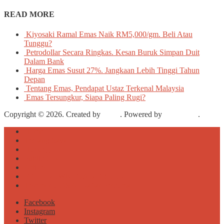
READ MORE
Kiyosaki Ramal Emas Naik RM5,000/gm. Beli Atau
Tunggu?
Petrodollar Secara Ringkas. Kesan Buruk Simpan Duit
Dalam Bank
Harga Emas Susut 27%. Jangkaan Lebih Tinggi Tahun
Depan
Tentang Emas, Pendapat Ustaz Terkenal Malaysia
Emas Tersungkur, Siapa Paling Rugi?
Copyright © 2026. Created by
Meks
. Powered by
WordPress
.
Home
Tentang Saya
Hubungi
Public Gold
Artikel
FREE DOWNLOAD EBOOK
Testimoni, Q&A, Daftar Percuma
Facebook
Instagram
Twitter